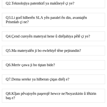
Q2.Teknolojiya patentkirî ya makîneyê çi ye?
Q3.Li gorî hilberên SLA yên paralel ên din, avantajên
Prismlab çi ne?
Q4.Çend cureyên materyal hene û dirêjahiya pêlê çi ye?
Q5.Ma materyalên ji bo ewlehiyê têne pejirandin?
Q6.Meriv çawa ji bo tiştan bide?
Q7.Dema sereke ya hilberan çiqas dirêj e?
Q8.Kîjan pêvajoyên paşerojê hewce ne?boyaxkirin û lêkirin
baş e?