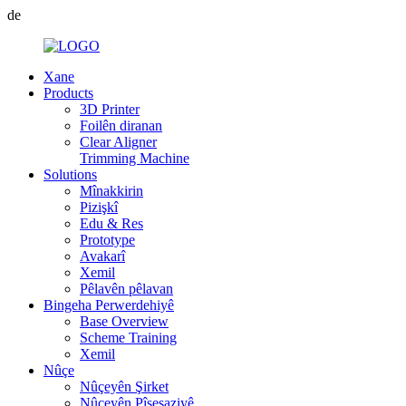
de
Xane
Products
3D Printer
Foilên diranan
Clear Aligner
Trimming Machine
Solutions
Mînakkirin
Pizişkî
Edu & Res
Prototype
Avakarî
Xemil
Pêlavên pêlavan
Bingeha Perwerdehiyê
Base Overview
Scheme Training
Xemil
Nûçe
Nûçeyên Şirket
Nûçeyên Pîşesaziyê