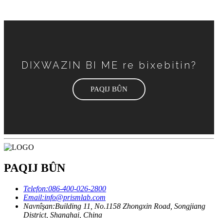
DIXWAZIN BI ME re bixebitin?
PAQIJ BÛN
PAQIJ BÛN
Telefon:
086-400-026-2800
Email:
info@prismlab.com
Navnîşan:
Building 11, No.1158 Zhongxin Road, Songjiang
District, Shanghai, China