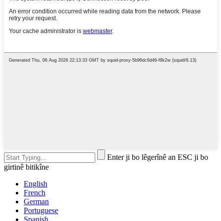
Enter ji bo lêgerînê an ESC ji bo
girtinê bitikîne
English
French
German
Portuguese
Spanish