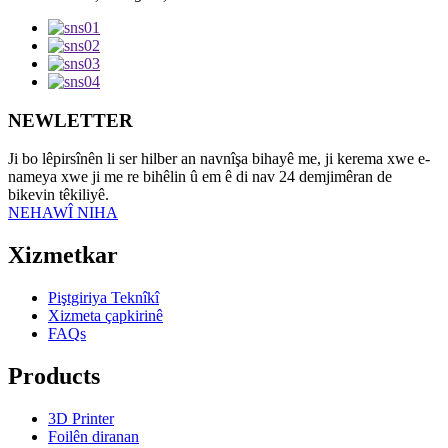
NEWLETTER
Ji bo lêpirsînên li ser hilber an navnîşa bihayê me, ji kerema xwe e-
nameya xwe ji me re bihêlin û em ê di nav 24 demjimêran de
bikevin têkiliyê.
NEHAWÎ NIHA
Xizmetkar
Piştgiriya Teknîkî
Xizmeta çapkirinê
FAQs
Products
3D Printer
Foilên diranan