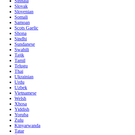
Sinhala
Slovak
Slovenian
Somali
Samoan
Scots Gaelic
Shona
Sindhi
Sundanese
Swahili
Tajik
Tamil
Telugu
Thai
Ukrainian
Urdu
Uzbek
Vietnamese
Welsh
Xhosa
Yiddish
Yoruba
Zulu
Kinyarwanda
Tatar