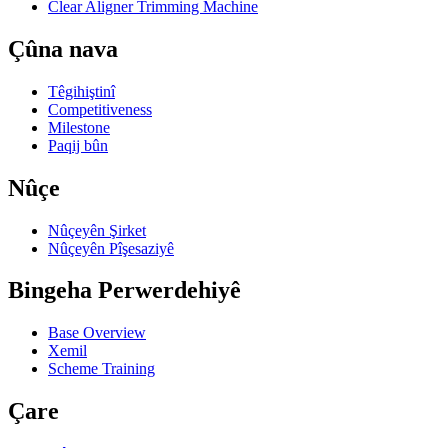
Clear Aligner Trimming Machine
Çûna nava
Têgihiştinî
Competitiveness
Milestone
Paqij bûn
Nûçe
Nûçeyên Şirket
Nûçeyên Pîşesaziyê
Bingeha Perwerdehiyê
Base Overview
Xemil
Scheme Training
Çare