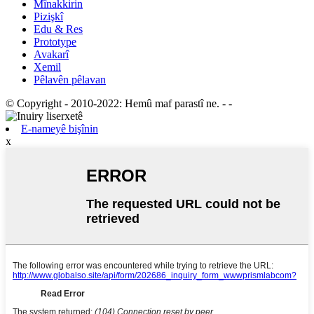
Mînakkirin
Pizişkî
Edu & Res
Prototype
Avakarî
Xemil
Pêlavên pêlavan
© Copyright - 2010-2022: Hemû maf parastî ne.
- -
E-nameyê bişînin
x