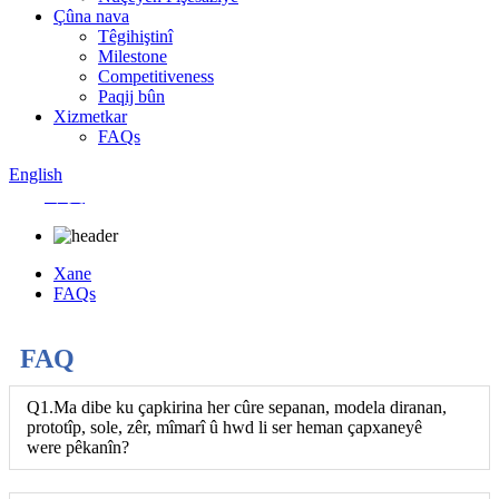
Çûna nava
Têgihiştinî
Milestone
Competitiveness
Paqij bûn
Xizmetkar
FAQs
English
中文
Xane
FAQs
FAQ
Q1.Ma dibe ku çapkirina her cûre sepanan, modela diranan,
prototîp, sole, zêr, mîmarî û hwd li ser heman çapxaneyê
were pêkanîn?