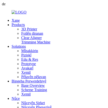
de
Xane
Products
3D Printer
Foilên diranan
Clear Aligner
Trimming Machine
Solutions
Mînakkirin
Pizişkî
Edu & Res
Prototype
Avakarî
Xemil
Pêlavên pêlavan
Bingeha Perwerdehiyê
Base Overview
Scheme Training
Xemil
Nûçe
Nûçeyên Şirket
Nûçeyên Pîşesaziyê