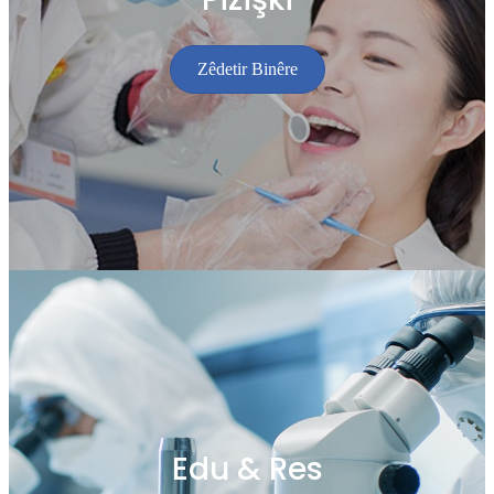
Zêdetir Binêre
Edu & Res