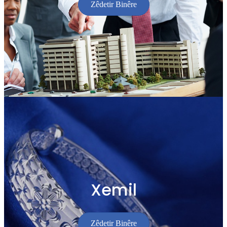
Zêdetir Binêre
Xemil
Zêdetir Binêre