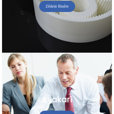
Zêdetir Binêre
Avakarî