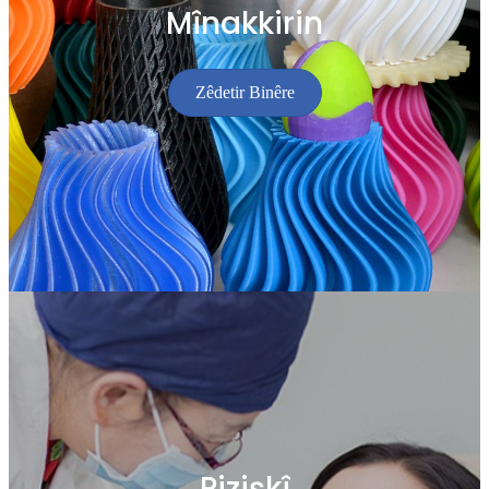
Mînakkirin
Zêdetir Binêre
Pizişkî