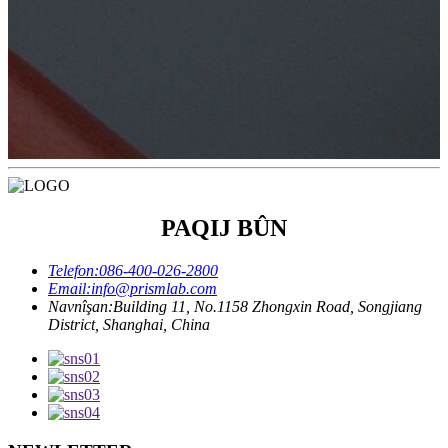
PAQIJ BÛN
Telefon:
086-400-026-2800
Email:
info@prismlab.com
Navnîşan:
Building 11, No.1158 Zhongxin Road, Songjiang
District, Shanghai, China