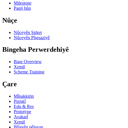
Milestone
Paqij bûn
Nûçe
Nûçeyên Şirket
Nûçeyên Pîşesaziyê
Bingeha Perwerdehiyê
Base Overview
Xemil
Scheme Training
Çare
Mînakkirin
Pizişkî
Edu & Res
Prototype
Avakarî
Xemil
Pêlavên pêlavan